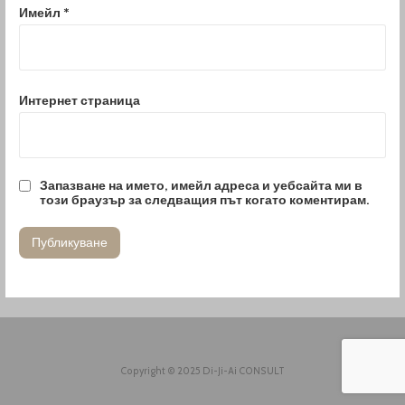
Имейл
*
Интернет страница
Запазване на името, имейл адреса и уебсайта ми в
този браузър за следващия път когато коментирам.
Copyright © 2025 Di-Ji-Ai CONSULT