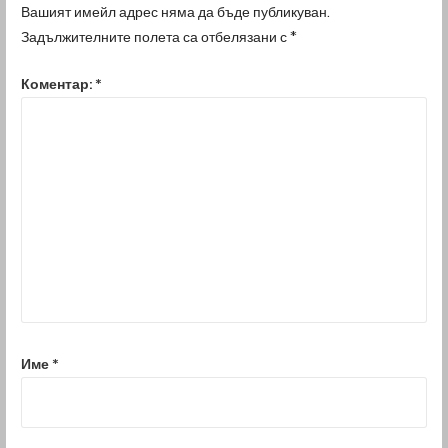
Вашият имейл адрес няма да бъде публикуван.
Задължителните полета са отбелязани с
*
Коментар:
*
Име
*