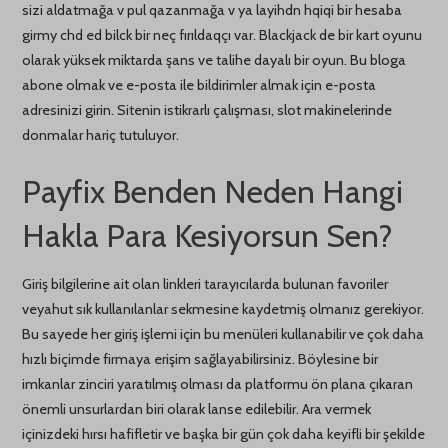
sizi aldatmağa v pul qazanmağa v ya layihdn hqiqi bir hesaba
girmy chd ed bilck bir neç fırıldaqçı var. Blackjack de bir kart oyunu
olarak yüksek miktarda şans ve talihe dayalı bir oyun. Bu bloga
abone olmak ve e-posta ile bildirimler almak için e-posta
adresinizi girin. Sitenin istikrarlı çalışması, slot makinelerinde
donmalar hariç tutuluyor.
Payfix Benden Neden Hangi
Hakla Para Kesiyorsun Sen?
Giriş bilgilerine ait olan linkleri tarayıcılarda bulunan favoriler
veyahut sık kullanılanlar sekmesine kaydetmiş olmanız gerekiyor.
Bu sayede her giriş işlemi için bu menüleri kullanabilir ve çok daha
hızlı biçimde firmaya erişim sağlayabilirsiniz. Böylesine bir
imkanlar zinciri yaratılmış olması da platformu ön plana çıkaran
önemli unsurlardan biri olarak lanse edilebilir. Ara vermek
içinizdeki hırsı hafifletir ve başka bir gün çok daha keyifli bir şekilde